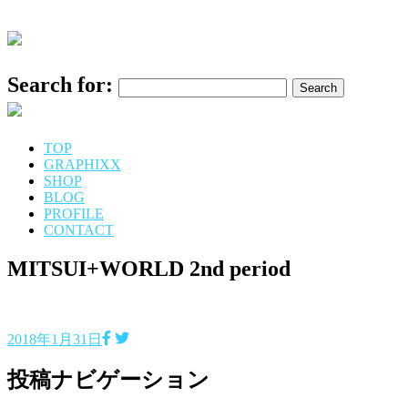
Search for:
TOP
GRAPHIXX
SHOP
BLOG
PROFILE
CONTACT
MITSUI+WORLD 2nd period
2018年1月31日
投稿ナビゲーション